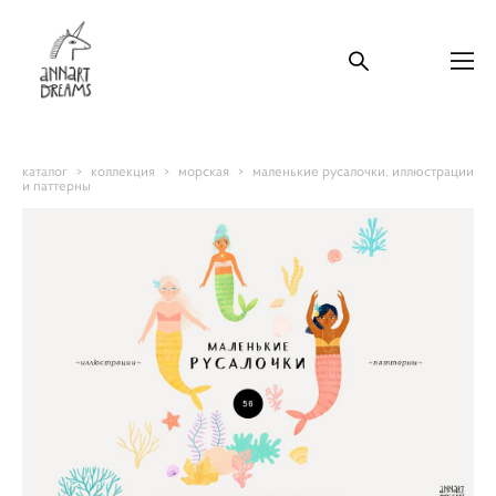
каталог
>
коллекция
>
морская
>
маленькие русалочки. иллюстрации
и паттерны