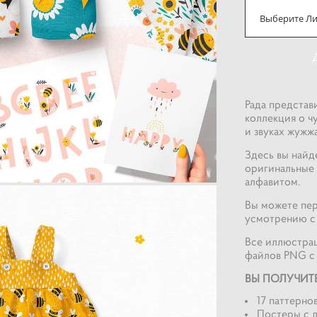
Выберите Л
Рада представ
коллекция о ч
и звуках жужжа
Здесь вы найд
оригинальные 
алфавитом.
Вы можете пер
усмотрению с
Все иллюстра
файлов PNG с
ВЫ ПОЛУЧИТ
17 паттернов
Постеры с л