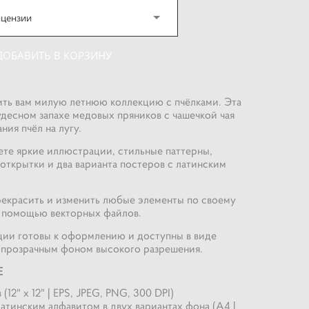
ицензии
ДОБАВИТЬ В КОРЗИНУ
ить вам милую летнюю коллекцию с пчёлками. Эта
удесном запахе медовых пряников с чашечкой чая
ния пчёл на лугу.
ете яркие иллюстрации, стильные паттерны,
открытки и два варианта постеров с латинским
екрасить и изменить любые элементы по своему
 помощью векторных файлов.
ции готовы к оформлению и доступны в виде
 прозрачным фоном высокого разрешения.
Е
 (12" x 12" | EPS, JPEG, PNG, 300 DPI)
атинским алфавитом в двух вариантах фона (A4 |