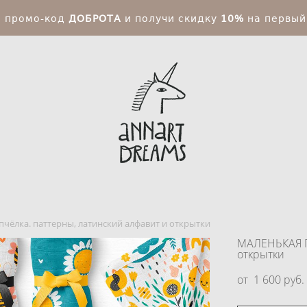
и промо-код
ДОБРОТА
и получи скидку
10%
на первый
пчёлка. паттерны, латинский алфавит и открытки
МАЛЕНЬКАЯ П
открытки
от 1 600 pуб.