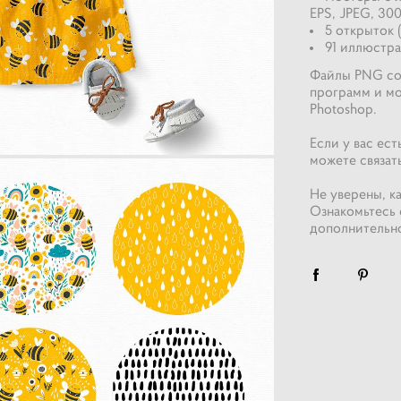
EPS, JPEG, 300
5 открыток (
91 иллюстра
Файлы PNG со
программ и мо
Photoshop.
Если у вас ес
можете связат
Не уверены, к
Ознакомьтесь 
дополнительн