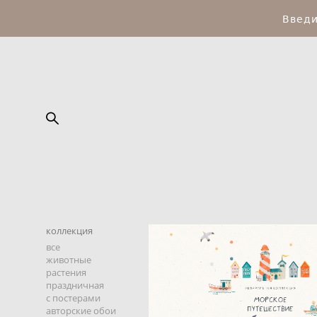
Введ
коллекция
все
животные
растения
праздничная
с постерами
авторские обои