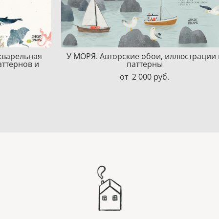
варельная
У МОРЯ. Авторские обои, иллюстрации 
аттернов и
паттерны
от 2 000 pуб.