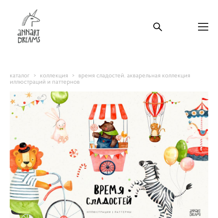
каталог
>
коллекция
>
время сладостей. акварельная коллекция
иллюстраций и паттернов